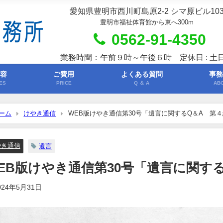
愛知県豊明市西川町島原2-2 シマ原ビル10
豊明市福祉体育館から東へ300m
0562-91-4350
業務時間：午前９時～午後６時 定休日 : 土
内容
ご費用
よくある質問
事務
ES
PRICE
Q ＆ A
AB
ーム
けやき通信
WEB版けやき通信第30号「遺言に関するQ＆A 第
やき通信
遺言
EB版けやき通信第30号「遺言に関す
024年5月31日