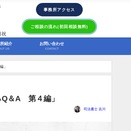
3
事務所アクセス
ご相談の流れ(初回相談無料)
日祝
所紹介
お問い合わせ
OUT US
CONTACT
４編」
るQ＆A 第４編」
司法書士 吉川