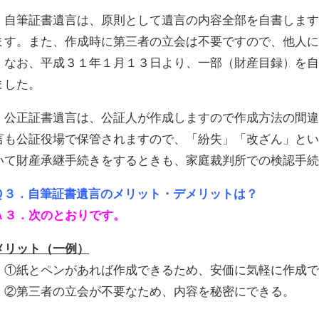
自筆証書遺言は、原則として遺言の内容全部を自書します
ます。また、作成時に第三者の立会は不要ですので、他人
なお、平成３１年１月１３日より、一部（財産目録）を自
ました。
公正証書遺言は、公証人が作成しますので作成方法の間違
言も公証役場で保管されますので、「紛失」「改ざん」と
いて財産承継手続きをするときも、家庭裁判所での検認手
Ｑ３．自筆証書遺言のメリット・デメリットは？
Ａ３．次のとおりです。
メリット（一例）
①紙とペンがあれば作成できるため、安価に気軽に作成で
②第三者の立会が不要なため、内容を秘密にできる。