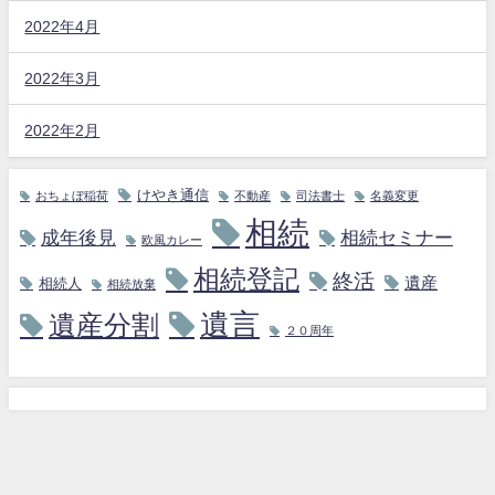
2022年4月
2022年3月
2022年2月
けやき通信
おちょぼ稲荷
不動産
司法書士
名義変更
相続
成年後見
相続セミナー
欧風カレー
相続登記
終活
遺産
相続人
相続放棄
遺言
遺産分割
２０周年