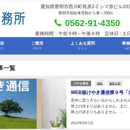
愛知県豊明市西川町島原2-2 シマ原ビル10
豊明市福祉体育館から東へ300m
0562-91-4350
業務時間：午前９時～午後６時 定休日 : 土
内容
ご費用
よくある質問
事務
ES
PRICE
Q ＆ A
AB
事一覧
相続
遺産分割
けやき通信
WEB版けやき通信第９号「
意外に思う方もいるかもしれませ
律上の決まりはありません。また
律上の決まりもありません。...
2022年9月1日