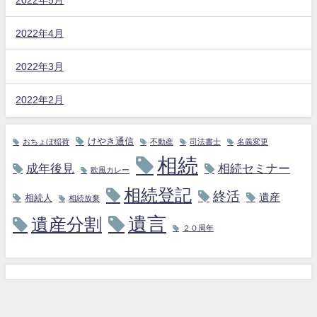
2022年4月
2022年3月
2022年2月
けやき通信
おちょぼ稲荷
不動産
司法書士
名義変更
相続
成年後見
相続セミナー
欧風カレー
相続登記
終活
遺産
相続人
相続放棄
遺言
遺産分割
２０周年