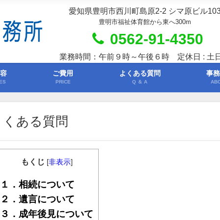
愛知県豊明市西川町島原2-2 シマ原ビル10
豊明市福祉体育館から東へ300m
0562-91-4350
業務時間：午前９時～午後６時 定休日 : 土
内容
ご費用
よくある質問
事務
ES
PRICE
Q ＆ A
AB
よくある質問
もくじ
[
非表示
]
１．相続について
２．遺言について
３．成年後見について