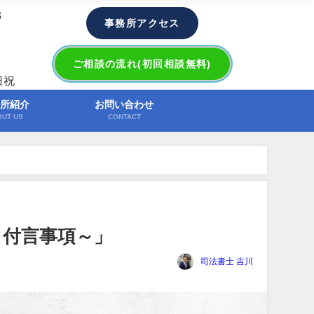
3
事務所アクセス
ご相談の流れ(初回相談無料)
日祝
所紹介
お問い合わせ
OUT US
CONTACT
」
～付言事項～」
司法書士 吉川