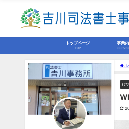
トップページ
事業
TOP
SERVIC
ホ
け
W
2