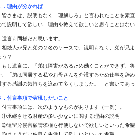
４．理由が分かれば
皆さまは、説明もなく「理解しろ」と言われたことを素直
めて説明して欲しい、理由を教えて欲しいと思うことはな
遺言も同様だと思います。
相続人が兄と弟の２名のケースで、説明もなく、弟が兄よ
ょう？
もし遺言に、「弟は障害があるため働くことができず、将
か、「弟は同居する私やお母さんを介護するため仕事を辞
対する感謝の気持ちを込めて多くしました。」と書いてあ
５．付言事項で実現したいこと
付言事項には、次のようなものがあります（一例）。
①承継させる財産の多い少ないに関する理由の説明
②遺留分侵害額請求権を行使しないで欲しいといった希
③きょうだい仲良く生活して欲しいといった希望