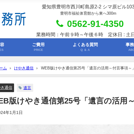
愛知県豊明市西川町島原2-2 シマ原ビル10
豊明市福祉体育館から東へ300m
0562-91-4350
業務時間：午前９時～午後６時 定休日 : 土
内容
ご費用
よくある質問
事務
ES
PRICE
Q ＆ A
AB
ーム
けやき通信
WEB版けやき通信第25号「遺言の活用～付言事項～
やき通信
遺言
EB版けやき通信第25号「遺言の活用
024年1月1日