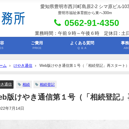
愛知県豊明市西川町島原2-2 シマ原ビル10
豊明市福祉体育館から東へ300m
0562-91-4350
業務時間：午前９時～午後６時 定休日 : 土
内容
ご費用
よくある質問
事務
ES
PRICE
Q ＆ A
AB
ーム
けやき通信
Web版けやき通信第１号（「相続登記」再スタート
やき通信
相続
相続登記
eb版けやき通信第１号（「相続登記
022年7月14日