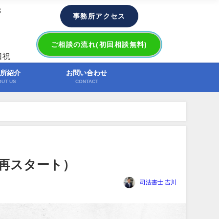
3
事務所アクセス
ご相談の流れ(初回相談無料)
日祝
所紹介
お問い合わせ
OUT US
CONTACT
）
」再スタート）
司法書士 吉川