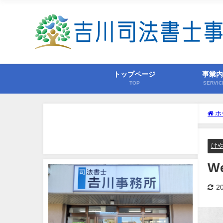
トップページ
事業
TOP
SERVIC
ホ
け
W
2