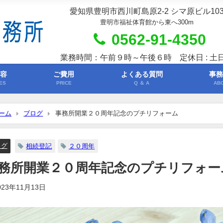
愛知県豊明市西川町島原2-2 シマ原ビル10
豊明市福祉体育館から東へ300m
0562-91-4350
業務時間：午前９時～午後６時 定休日 : 土
内容
ご費用
よくある質問
事務
ES
PRICE
Q ＆ A
AB
ーム
ブログ
事務所開業２０周年記念のプチリフォーム
ログ
相続登記
２０周年
務所開業２０周年記念のプチリフォー
023年11月13日